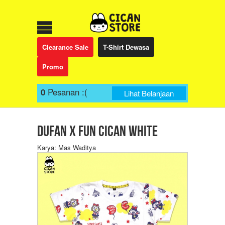
Clearance Sale
T-Shirt Dewasa
Promo
0
Pesanan
:(
Lihat Belanjaan
Dufan x Fun Cican White
Karya: Mas Waditya