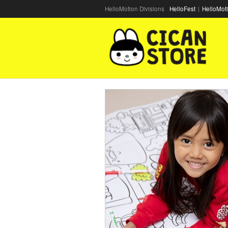
HelloMotion Divisions
HelloFest
|
HelloMot