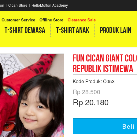
ion
|
Cican Store
|
HelloMotion Academy
Customer Service
Offline Store
Clearance Sale
T-SHIRT DEWASA
T-SHIRT ANAK
PRODUK LAIN
Fun Cican Giant Col
Republik Istimewa
Kode Produk:
C053
Rp 28.500
Rp 20.180
Beli