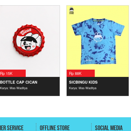
Rp 15K
Rp 88K
BOTTLE CAP CICAN
SICBINGU KIDS
Karya: Mas Waditya
Karya: Mas Waditya
er Service
Offline Store
Social Media