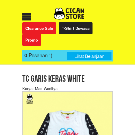
Clearance Sale
T-Shirt Dewasa
Promo
0
Pesanan
:(
Lihat Belanjaan
TC Garis keras White
Karya: Mas Waditya