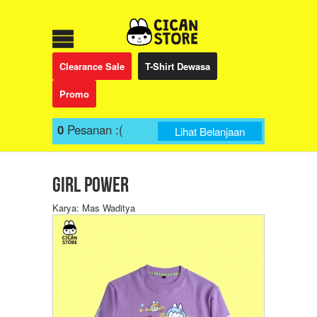
Clearance Sale
T-Shirt Dewasa
Promo
0
Pesanan
:(
Lihat Belanjaan
Girl Power
Karya: Mas Waditya